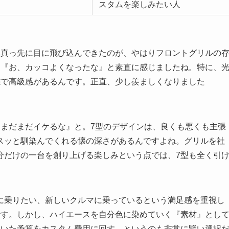
スタムを楽しみたい人
、真っ先に目に飛び込んできたのが、やはりフロントグリルの
、『お、カッコよくなったな』と素直に感じましたね。特に、
雑で高級感があるんです。正直、少し羨ましくなりました
、まだまだイケるな』と。7型のデザインは、良くも悪くも主張
スッと馴染んでくれる懐の深さがあるんですよね。グリルを社
分だけの一台を創り上げる楽しみという点では、7型も全く引
に乗りたい、新しいクルマに乗っているという満足感を重視し
です。しかし、ハイエースを自分色に染めていく『素材』とし
浮いた予算をカスタム費用に回す、というのも非常に賢い選択