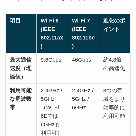
項目
Wi-Fi 6
Wi-Fi 7
進化のポ
(IEEE
(IEEE
イント
802.11ax
802.11be
)
)
最大通信
9.6Gbps
46Gbps
約4.8倍
速度（理
の高速化
論値）
利用可能
2.4GHz /
2.4GHz /
3つの帯
な周波数
5GHz
5GHz /
域をより
帯
（Wi-Fi
6GHz
効率的に
6Eでは
利用可能
6GHzも
利用可）