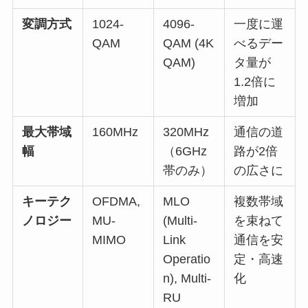
変調方式
1024-
4096-
一度に運
QAM
QAM (4K
べるデー
QAM)
タ量が
1.2倍に
増加
最大帯域
160MHz
320MHz
通信の道
幅
（6GHz
路が2倍
帯のみ）
の広さに
キーテク
OFDMA,
MLO
複数帯域
ノロジー
MU-
(Multi-
を束ねて
MIMO
Link
通信を安
Operatio
定・高速
n), Multi-
化
RU