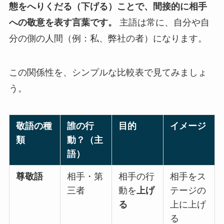
態をへりくだる（下げる）ことで、間接的に相手
への敬意を表す言葉です。
主語は常に、自分や自
分の側の人間（例：私、弊社の者）になります。
この関係性を、シンプルな比較表で見てみましょ
う。
敬語の種
誰の行
目的
イメージ
類
動？（主
語）
尊敬語
相手・第
相手の行
相手をス
三者
動を
上げ
テージの
る
上に上げ
る